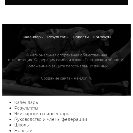
Календарь
Результаты
Новости
Контакты
© Региональная спортивная общественная
организация "Федерация самбо и дзюдо Ростовской области"
Положение о защите персональных данных
Создание сайта
-
Ra-Don.ru
Календарь
Результаты
Экипировка и инвентарь
Руководство и члены федерации
Школы
Новости