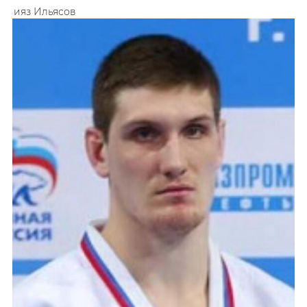
Нияз
Ильясов