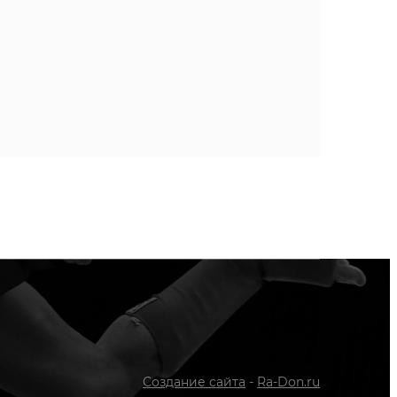
Создание сайта
-
Ra-Don.ru