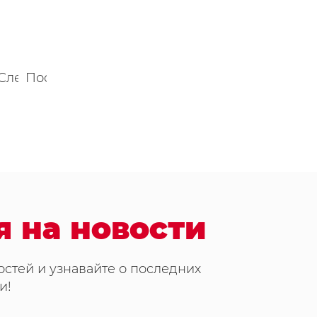
ица
Следующая
Последняя
страница
страница
››
»
я на новости
стей и узнавайте о последних
и!