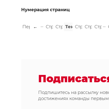
Нумерация страниц
…
…
Первая
←
Страница
Страница
Текущая
Страница
Страница
Стран
страница
‹‹
3
4
страница
6
7
8
«
5
Подписатьс
Подпишитесь на рассылку ново
достижениях команды первым