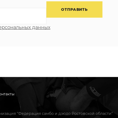
ерсональных данных
онтакты
низация "Федерация самбо и дзюдо Ростовской области"