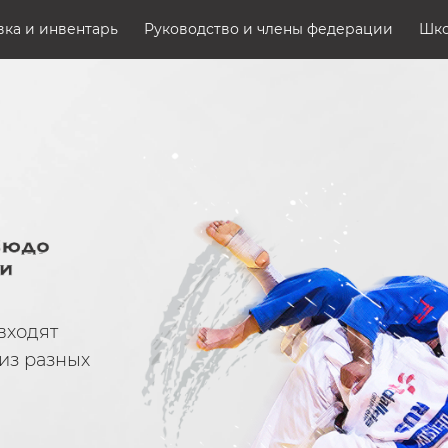
ка и инвентарь
Руководство и члены федерации
Шк
входят
из разных