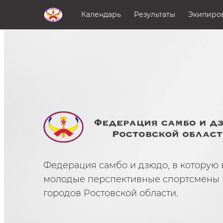
Перейти к основному содержанию
Календарь
Результаты
Экипиров
Федерация самбо и дзюдо, в которую 
молодые перспективные спортсмены 
городов Ростовской области.