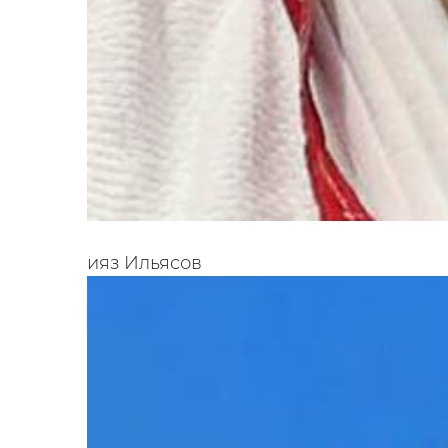
Нияз
Ильясов