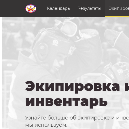
Перейти к основному содержанию
Календарь
Результаты
Экипиров
Экипировка 
инвентарь
Узнайте больше об экипировке и инве
мы используем.