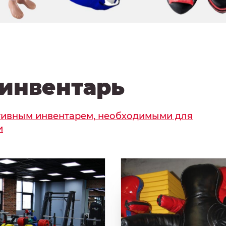
инвентарь
тивным инвентарем, необходимыми для
и