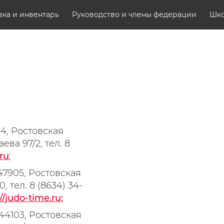
ка и инвентарь
Руководство и члены федерации
Шк
64, Ростовская
ева 97/2, тел. 8
ru
;
347905, Ростовская
, тел. 8 (8634) 34-
//judo-time.ru;
344103, Ростовская