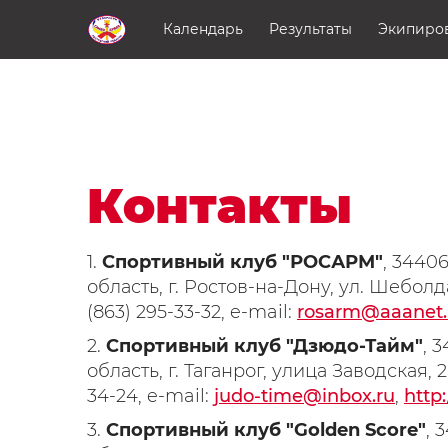
Перейти к основному содержанию
Календарь
Результаты
Экипиров
Контакты
1.
Спортивный клуб "РОСАРМ"
, 3440
область, г. Ростов-на-Дону, ул. Шеболда
(863) 295-33-32, e-mail:
rosarm@aaanet.
2.
Спортивный клуб "Дзюдо-Тайм"
, 
область, г. Таганрог, улица Заводская, 20
34-24, e-mail:
judo-time@inbox.ru
,
http:
3.
Спортивный клуб "Golden Score"
, 