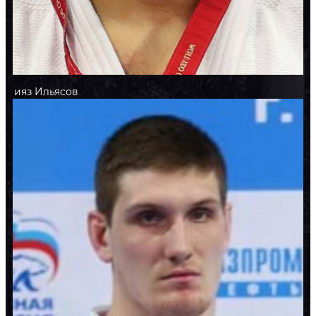
Нияз
Ильясов