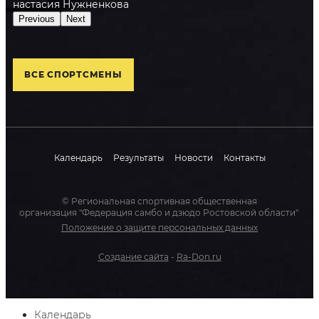
Анастасия
Нужненкова
Previous
Next
ВСЕ СПОРТСМЕНЫ
Календарь
Результаты
Новости
Контакты
© Региональная спортивная общественная
организация "Федерация самбо и дзюдо Ростовской области"
Положение о защите персональных данных
Создание сайта
-
Ra-Don.ru
Календарь